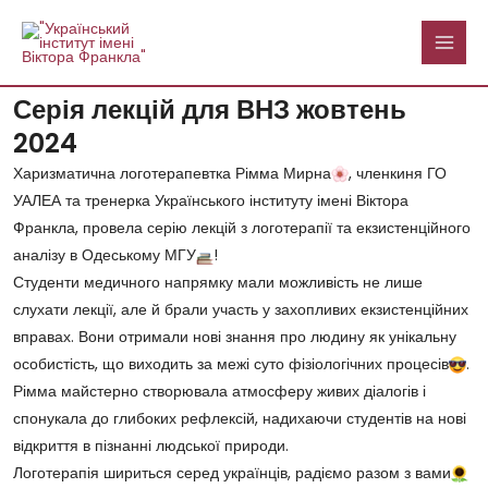
Перейти
MAI
до
MEN
вмісту
Навігація
Серія лекцій для ВНЗ жовтень
по
2024
запису
Харизматична логотерапевтка Рімма Мирна
, членкиня ГО
УАЛЕА та тренерка Українського інституту імені Віктора
Франкла, провела серію лекцій з логотерапії та екзистенційного
аналізу в Одеському МГУ
!
Студенти медичного напрямку мали можливість не лише
слухати лекції, але й брали участь у захопливих екзистенційних
вправах. Вони отримали нові знання про людину як унікальну
особистість, що виходить за межі суто фізіологічних процесів
.
Рімма майстерно створювала атмосферу живих діалогів і
спонукала до глибоких рефлексій, надихаючи студентів на нові
відкриття в пізнанні людської природи.
Логотерапія шириться серед українців, радіємо разом з вами