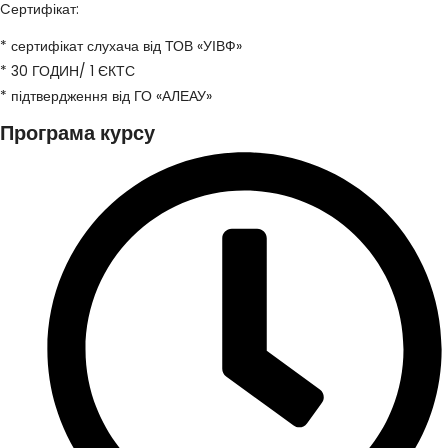
Cертифікат:
* сертифікат слухача від ТОВ «УІВФ»
* 30 ГОДИН/ 1 ЄКТС
* підтвердження від ГО «АЛЕАУ»
Програма курсу