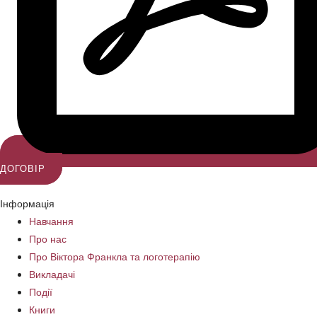
ДОГОВІР
Інформація
Навчання
Про нас
Про Віктора Франкла та логотерапію
Викладачі
Події
Книги