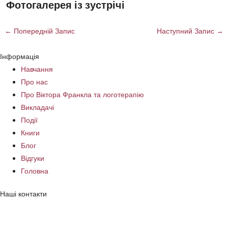
Фотогалерея із зустрічі
←
Попередній Запис
Наступний Запис
→
Інформація
Навчання
Про нас
Про Віктора Франкла та логотерапію
Викладачі
Події
Книги
Блог
Відгуки
Головна
Наші контакти
49051, Україна, Дніпро, вул. Журналістів, 1
+38 050 922 76 86