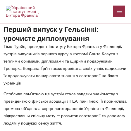
Перейти
MAI
до
MEN
вмісту
Навігація
Перший випуск у Гельсінкі:
по
урочисте дипломування
запису
Тімо Пурйо, президент Інституту Віктора Франкла у Фінляндії,
зустрів випускників першого курсу в костюмі Санта Клауса з
теплими обіймами, дипломами та щирими подарунками.
Тренерка Ведрана Ґрґіч також привітала своїх учнів, надихаючи
їх продовжувати поширювати знання з логотерапії на благо
українців.
Особливо пам’ятною ця зустріч стала завдяки знайомству з
президенткою фінської асоціації ЛТЕА, пані Ііною. Її прониклива
промова об’єднала серця логотерапевтів України та Фінляндії,
підкресливши спільну мету — розвиток логотерапії та допомогу
людям у пошуках сенсу життя.